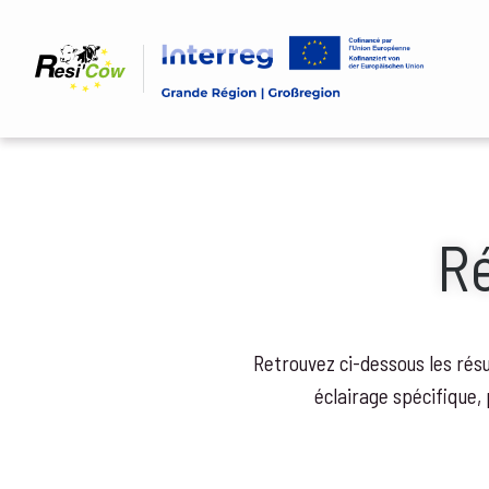
Aller
au
contenu
principal
Fil
Ré
d'Ariane
Retrouvez ci-dessous les résu
éclairage spécifique,